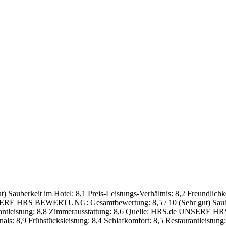
eit und Reisezeitraum
t)
Sauberkeit im Hotel: 8,1
Preis-Leistungs-Verhältnis: 8,2
Freundlichke
ERE HRS BEWERTUNG:
Gesamtbewertung: 8,5 / 10 (Sehr gut)
Saub
ntleistung: 8,8
Zimmerausstattung: 8,6
Quelle: HRS.de
UNSERE HR
nals: 8,9
Frühstücksleistung: 8,4
Schlafkomfort: 8,5
Restaurantleistung: