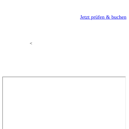
Verfügbarkeit
und
Jetzt prüfen & buchen
Reisezeitraum
prüfen
<